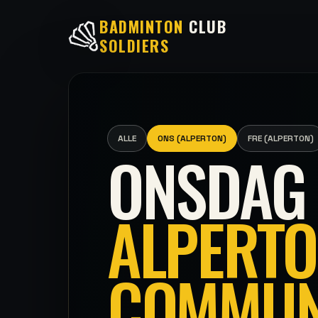
BADMINTON
CLUB
SOLDIERS
ALLE
ONS (ALPERTON)
FRE (ALPERTON)
ONSDAG
ALPERT
COMMUN