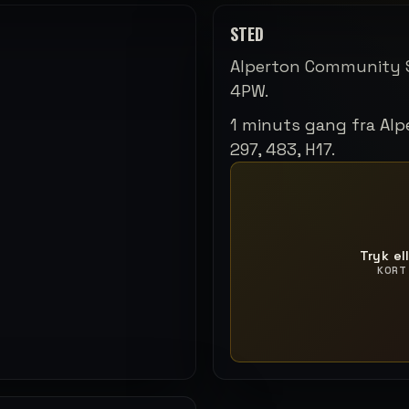
STED
Alperton Community S
4PW.
1 minuts gang fra Alpe
297, 483, H17.
Tryk el
KORT 