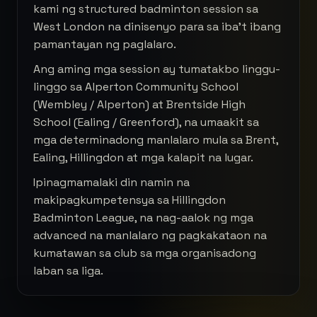
kami ng structured badminton session sa
West London na dinisenyo para sa iba't ibang
pamantayan ng paglalaro.
Ang aming mga session ay tumatakbo linggu-
linggo sa Alperton Community School
(Wembley / Alperton) at Brentside High
School (Ealing / Greenford), na umaakit sa
mga determinadong manlalaro mula sa Brent,
Ealing, Hillingdon at mga kalapit na lugar.
Ipinagmamalaki din namin na
makipagkumpetensya sa Hillingdon
Badminton League, na nag-aalok ng mga
advanced na manlalaro ng pagkakataon na
kumatawan sa club sa mga organisadong
laban sa liga.