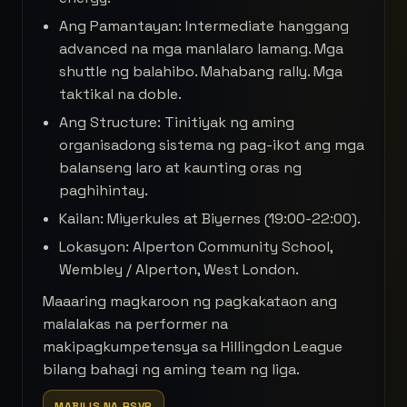
Ang Pamantayan: Intermediate hanggang
advanced na mga manlalaro lamang. Mga
shuttle ng balahibo. Mahabang rally. Mga
taktikal na doble.
Ang Structure: Tinitiyak ng aming
organisadong sistema ng pag-ikot ang mga
balanseng laro at kaunting oras ng
paghihintay.
Kailan: Miyerkules at Biyernes (19:00-22:00).
Lokasyon: Alperton Community School,
Wembley / Alperton, West London.
Maaaring magkaroon ng pagkakataon ang
malalakas na performer na
makipagkumpetensya sa Hillingdon League
bilang bahagi ng aming team ng liga.
MABILIS NA RSVP