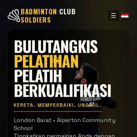
BADMINTON
CLUB
☰
SOLDIERS
BULUTANGKIS
PELATIHAN
PELATIH
BERKUALIFIKASI
KERETA. MEMPERBAIKI. UNGGUL.
London Barat • Alperton Community
School
Tingkatkan permainan Anda dengan